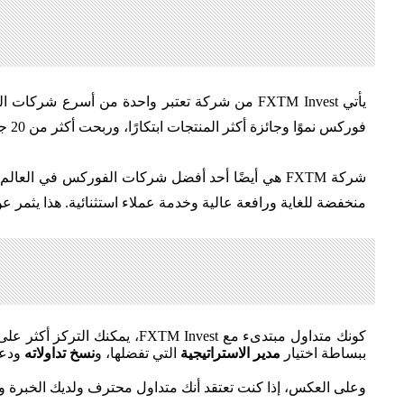
فوركس نموًا وجائزة أكثر المنتجات ابتكارًا، وربحت أكثر من 20 جائزة منذ ذلك الحين.
منخفضة للغاية ورافعة عالية وخدمة عملاء استثنائية. هذا يثمر عن رضاء كامل
كونك متداول مبتدىء مع nvest
ببساطة اختيار
مدير الاستراتيجية
التي تفضلها، و
نسخ تداولاته
ودعه
وعلى العكس، إذا كنت تعتقد أنك متداول محترف ولديك الخبرة والتجربة، يمكنك العمل مع FXTM Invest كمدير للاس