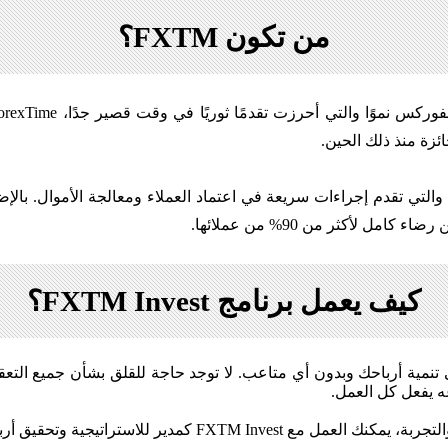
من تكون FXTM؟
 لأكثر من 90% من عملائها.
كيف يعمل برنامج FXTM Invest؟
FXTM I، يمكنك التركز أكثر على تنمية أرباحك وبدون أي متاعب. لا توجد حاجة للقلق
 يفعل كل العمل.
تراتيجية وتحقيق أرباح من خلال عرض خبراتك.