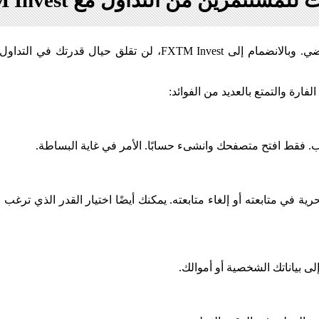
لمستثمرين من التداول مع FXTM Invest
مع اختراع نسخ التداول، أصبح تداول الفوركس أسهل من الماضي. وبا
ساب. فقط افتح متصفحك وانشىء حسابًا. الأمر في غاية البساطة.