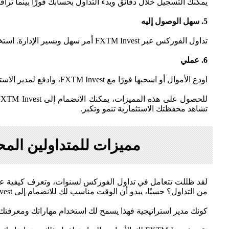
يمكنك التسجيل خلال دقائق وبدء التداول بحسابك فورًا بينما ترا
5. سهل الوصول إليه
تداول الفوركس عبر FXTM Invest أمر سهل ويسير الإدارة. استخدم تطبيق ForexTime أو الموقع الإلكتروني للوصول إلى FXTM Invest مباشرة. في أي وقت ومن أي مكان.
6. عملي
اودع الأموال أو اسحبها فورًا مع FXTM Invest، وادفع لمدير الاستراتيجية فقط عندما تحقق تداولاتك أرباحًا. عملي ومنخفض الخطورة.
تشاهد محفظتك الاستثمارية تنمو وتكبر.
مميزات للمتداولين المحترفين من الان
لقد ظللت تتعامل في تداول الفوركس لسنوات، وتعرف كيفية عم
من التداول؟ حسنًا، يبدو أن الوقت مناسب لك للانضمام إلى FXTM Invest كمدير استراتيجية.
كونك مدير استراتيجية فهذا يسمح لك استخدام مهاراتك ومعرف