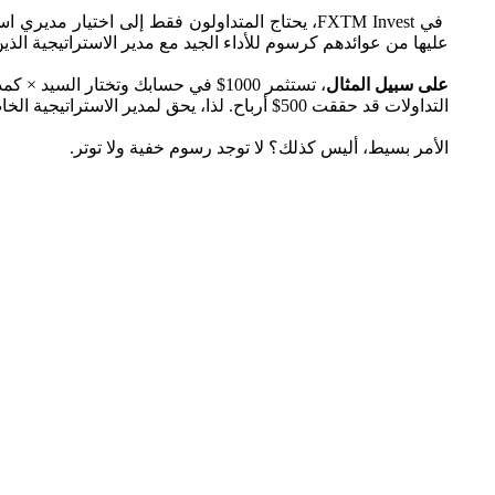
في FXTM Invest، يحتاج المتداولون فقط إلى اختيا
عليها من عوائدهم كرسوم للأداء الجيد مع مدير الاستراتيجية الذين
على سبيل المثال
التداولات قد حققت 500$ أرباح. لذا، يحق لمدير الاستراتيجية الخاص بك أن يحصل على 10% من هذه الأرباح والتي تبلغ 50$. ويذهب باقي المبلغ 450$ إلى حسابك.
الأمر بسيط، أليس كذلك؟ لا توجد رسوم خفية ولا توتر.