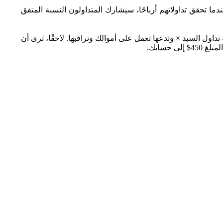
ا، عندما تحقق تداولاتهم أرباحًا، سيشارك المتداولون النسبة المتفق
مدير استراتيجية مقابل رسوم أداء متفق عليها تبلغ 10%. تنسخ استراتيجية تداول السيد × وتدعها تعمل على أموالك وتراقبها. لاحقًا، ترى أن