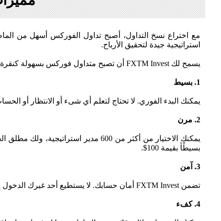
مميزات ل
استراتيجية جيدة لتحقيق الأرباح.
يسمح لك FXTM Invest أن تصبح متداول فوركس بسهولة كنقرة الفارة والتمتع بالعديد من الفوائد:
1. بسيط
يمكنك البدء الفوري. لا تحتاج لتعلم أي شىء أو الانتظار أو الح
2. مرن
بسيطًأ بقيمة 100$.
3. آمن
تضمن FXTM Invest أمان حسابك. لا يستطيع أحد غيرك الدخول إلى بياناتك الشخصية أو أموالك.
4. كفء