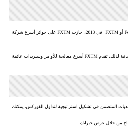
يأتي FXTM Invest من شركة تعتبر واحدة من أسرع شركات الفوركس نموًا والتي أحرزت تقدمًا ثوريًا في وقت قصير جدًا، ForexTime أو FXTM في 2013، حازت FXTM على جوائز أسرع شركة
شركة FXTM هي أيضًا أحد أفضل شركات الفوركس في العالم والتي تقدم إجراءات سريعة في اعتماد العملاء ومعالجة الأموال. بالإضافة لذلك، تقدم FXTM أسرع معالجة للأوامر وسبريدات عائمة
 بشأن جميع التعقديات المتضمن في تشكيل استراتيجية لتداول الفوركس. يمكنك