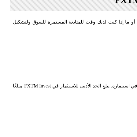
لانضمام إلى FXTM Invest، لن تقلق حيال قدرتك في التداول أو ما إذا كنت لديك وقت للمتابعة المستمرة للسوق ولتشكيل
يمكنك الاختيار من أكثر من 600 مدير استراتيجية، ولك مطلق الحرية في متابعته أو إلغاء متابعته. يمكنك أيضًا اختيار القدر الذي ترغب في استثماره. يبلغ الحد الأدنى للاستثمار في FXTM Invest مبلغًا