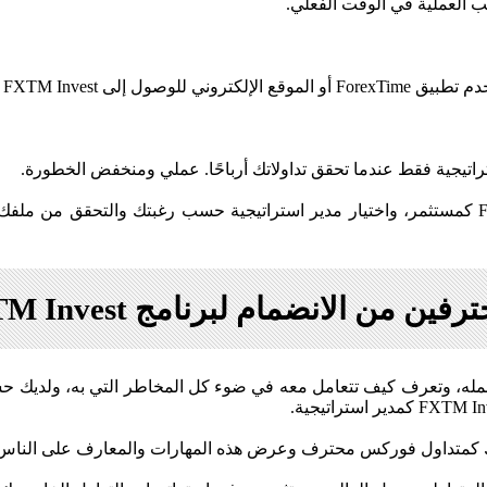
قب العملية في الوقت الفعلي.
للحصول على هذه المميزات، يمكنك الانضمام إلى FXTM Invest كمستثمر، واختيار مدير استراتيجية ح
ضمام لبرنامج FXTM Invest كمديري استراتيجة
له، وتعرف كيف تتعامل معه في ضوء كل المخاطر التي به، ولديك حسا
تك كمتداول فوركس محترف وعرض هذه المهارات والمعارف على الناس ب