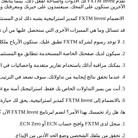
تقدم FXTM Invest لك الأدوات والساحة لفعل ذلك، 
الآخرين ستكون على المحك. سيعتمدون على خبرتك ومعرفتك و
الانضمام FXTM Invest كمدير استراتيجية يشبه ذلك لدى المستثمر. يكمن الاختلاف في أنك ستكون على الطرف الأخر من العملية. وكل مرة يحقق المتابعون لك أرباحًا، ستذهب لك نسبة معينة منها.
قد تتسائل وما هي المميزات الأخرى التي ستحصل عليها من أن تصبح مدير استراتيجية في FXTM Invest.
1. لا توجد رسوم لشركة FXTM تطبق عليك. ستكون الأرباح ملكك وحدها.
2. سيكون لديك صفحتك الخاصة المستخدمة تتطابق مع المستثمرين لديك.
3. يمكنك مراقبة أدائك باستخدام تقارير متقدمة واحصائيات في الوقت الفعلي.
4. عندما تحقق نتائج إيجابية من تداولاتك، سوف تصعد في الترتيب. كلما ارتفع ترتيبك، زاد قدر ظهورك ومتابعيك.
5. أنت من يميز التداولات الخاص بك فقط. استراتيجتك آمنة مع FXTM Invest.
6. بالانضمام إلى FXTM Invest كمدير استراتيجية، يحق لك حيازة أكثر من حساب استراتيجية.
ها، هل زاد تحمسك بهذا الأمر؟ انضم لبرنامج FXTM Invest الآن كمدير استراتيجية باتباع الخطوات التالية:
1. سجل لدى FXTM وافتح حساب ECN أو ECN Zero.
2. تحقق من ملفك الشخصي وضع الحد الأدنى من الإيداع.