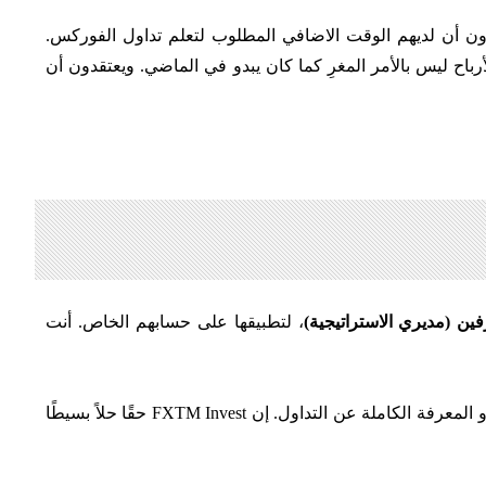
ون أن لديهم الوقت الاضافي المطلوب لتعلم تداول الفوركس.
باح ليس بالأمر المغرِ كما كان يبدو في الماضي. ويعتقدون أن
فين (مديري الاستراتيجية)
، لتطبيقها على حسابهم الخاص. أنت
يناسب هذا البرنامج هؤلاء الذين يرغبون في الاستثمار في الفوركس ولكن ببساطة ليس لديهم وقت للتداول أو ليس لديهم من الخبرة أو المعرفة الكاملة عن التداول. إن FXTM Invest حقًا حلاً بسيطًا