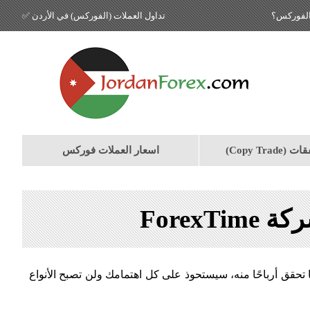
الفوركس؟
تداول العملات (الفوركس) في الأردن ✅
Copy Tra)
اسعار العملات فوركس
 تحقق أرباحًا منه، سيستحوذ على كل اهتمامك ولن تصبح الأنواع