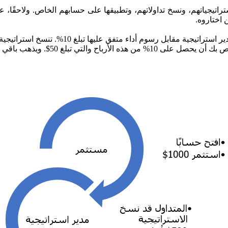
ر مديري استراتيجياتهم، ونسخ تداولاتهم، وتطبيقها على حسابهم الخاص. ولاحقً
 اختاروه.
، تستثمر 1000$ في حسابك وتختار السيد × ك