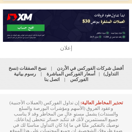
إعلان
أفضل شركات الفوركس في الأردن
|
نسخ الصفقات (نسخ
التداول)
|
أسعار الفوركس المباشرة
|
رسوم بيانية
الفوركس
|
اتصل بنا
تحذير المخاطر العالية:
إن تداول الفوركس (العملات الأجنبية)
وعقود الفروق (الأسهم ومؤشرات البورصة والسلع
والسندات) يشمل مستوِ عالِ من المخاطر وقد لا يناسب
جميع المستثمرين لأنك قد تتكبد خسائر تتخطى إيداعاتك.
نوصيك بالتفكير مليًا في ما إذا كان التداول مناسبًا لك في
ضوء ظروفك الشخصية. إن جميع المحتويات على هذا الموقع