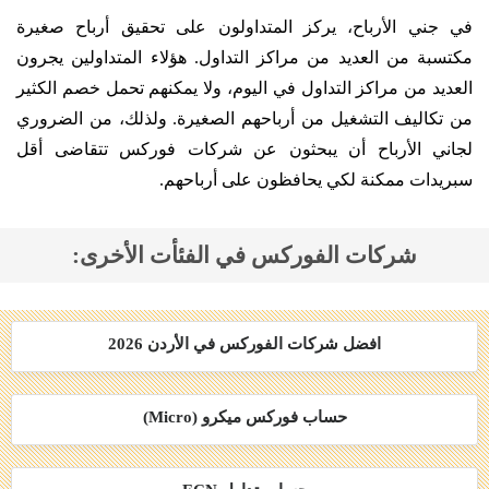
في جني الأرباح، يركز المتداولون على تحقيق أرباح صغيرة
مكتسبة من العديد من مراكز التداول. هؤلاء المتداولين يجرون
العديد من مراكز التداول في اليوم، ولا يمكنهم تحمل خصم الكثير
من تكاليف التشغيل من أرباحهم الصغيرة. ولذلك، من الضروري
لجاني الأرباح أن يبحثون عن شركات فوركس تتقاضى أقل
سبريدات ممكنة لكي يحافظون على أرباحهم.
شركات الفوركس في الفئأت الأخرى:
افضل شركات الفوركس في الأردن 2026
حساب فوركس ميكرو (Micro)